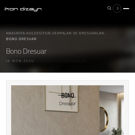
☽
×
ESC
ANASAYFA
›
KOLEKSIYON
›
SEHPALAR VE DRESUARLAR
›
BONO DRESUAR
Bono Dresuar
Aramak istediğiniz ürünü yazın...
IK-BON-ZSSU
SEHPALAR VE DRESUARLAR