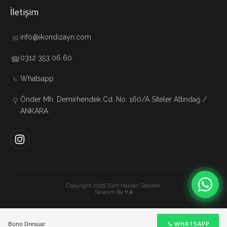
İletişim
info@ikondizayn.com
✉
0312 353 06 60
☎
Whatsapp
Önder Mh. Demirhendek Cd. No: 160/A Siteler Altındağ /
⚲
ANKARA
Copyright 2026 Tüm Hakları Saklıdır.
Tasarım By
Y.A
Bono Dresuar
WHATSAPP