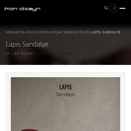
☽
×
ESC
ANASAYFA
›
KOLEKSIYON
›
AHŞAP SANDALYELER
›
LAPIS SANDALYE
Lapis Sandalye
IK-LAP-ASUW
AHŞAP SANDALYELER
Aramak istediğiniz ürünü yazın...