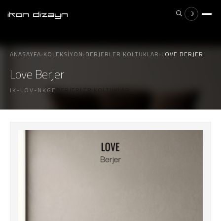
☽
×
ESC
ANASAYFA
›
KOLEKSIYON
›
BERJERLER KOLTUKLAR
›
LOVE BERJER
Love Berjer
IK-LOV-NKGE
BERJERLER KOLTUKLAR
Aramak istediğiniz ürünü yazın...