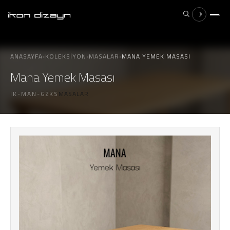
☽
×
ESC
ANASAYFA
›
KOLEKSIYON
›
MASALAR
›
MANA YEMEK MASASI
Mana Yemek Masası
IK-MAN-GZKS
MASALAR
Aramak istediğiniz ürünü yazın...