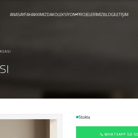
ANASAYFA
HAKKIMIZDA
KOLEKSIYON
PROJELERIMIZ
BLOG
İLETIŞIM
ASASI
Aramak istediğiniz ürünü yazın...
sı
Stokta
WHATSAPP ILE S