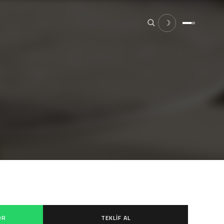
☽
×
ESC
OR
TEKLIF AL