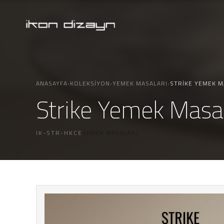
ANASAYFA
›
KOLEKSIYON
›
YEMEK MASALARI
›
STRIKE YEMEK M
Strike Yemek Masa
IK-STR-HKCE
YEMEK MASALARI