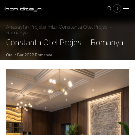
☽
Anasayfa
›
Projelerimiz
›
Constanta Otel Projesi -
×
ESC
Romanya
Constanta Otel Projesi - Romanya
Otel / Bar
·
2022
·
Romanya
Aramak istediğiniz ürünü yazın...